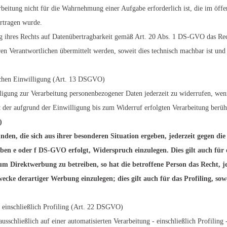
arbeitung nicht für die Wahrnehmung einer Aufgabe erforderlich ist, die im öffen
rtragen wurde.
ng ihres Rechts auf Datenübertragbarkeit gemäß Art. 20 Abs. 1 DS-GVO das Re
en Verantwortlichen übermittelt werden, soweit dies technisch machbar ist und 
lichen Einwilligung (Art. 13 DSGVO)
ligung zur Verarbeitung personenbezogener Daten jederzeit zu widerrufen, wenn 
it der aufgrund der Einwilligung bis zum Widerruf erfolgten Verarbeitung berüh
)
nden, die sich aus ihrer besonderen Situation ergeben, jederzeit gegen di
ben e oder f DS-GVO erfolgt, Widerspruch einzulegen. Dies gilt auch für 
m Direktwerbung zu betreiben, so hat die betroffene Person das Recht, je
cke derartiger Werbung einzulegen; dies gilt auch für das Profiling, sow
l einschließlich Profiling (Art. 22 DSGVO)
 ausschließlich auf einer automatisierten Verarbeitung - einschließlich Profili